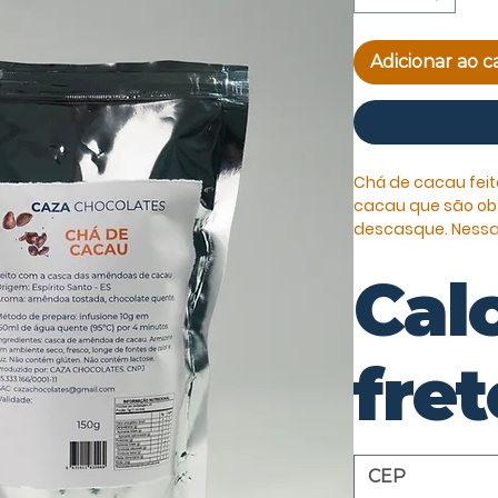
Adicionar ao c
Chá de cacau fei
cacau que são obti
descasque. Nessa
você infusionar da
Cal
Origem das amêndo
Aroma: amêndoa t
fret
A embalagem con
Não contém glúte
Não contém lacto