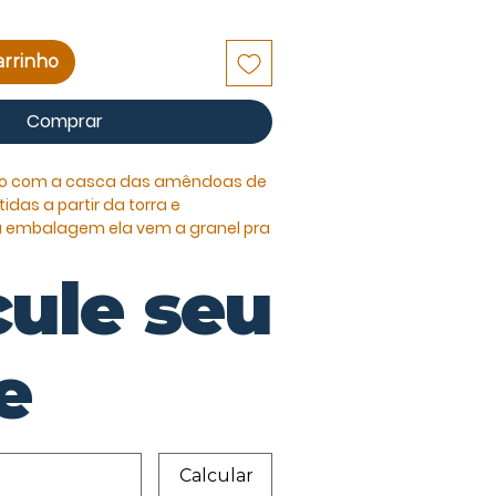
arrinho
Comprar
to com a casca das amêndoas de
das a partir da torra e
 embalagem ela vem a granel pra
 maneira que preferir.
cule seu
as: Espirito Santo - ES
ostada, chocolate quente.
e
tém 150g
n.
se.
Calcular