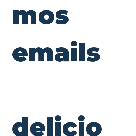
mos 
emails
delicio